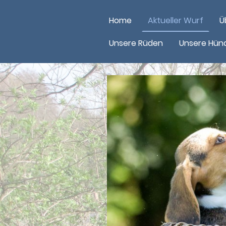
Home
Aktueller Wurf
Ü
Unsere Rüden
Unsere Hün