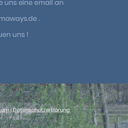
e uns eine email an
maways.de .
uen uns !
sum
|
Datenschutzerklärung