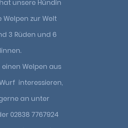
 hat unsere Hündin
 Welpen zur Welt
ind 3 Rüden und 6
innen.
r einen Welpen aus
urf interessieren,
 gerne an unter
der 02838 7767924