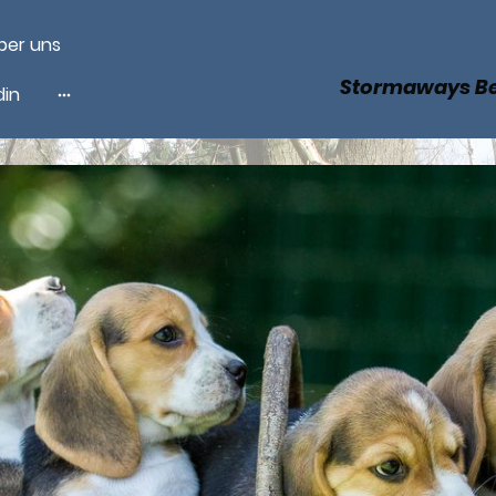
ber uns
Stormaways Be
din